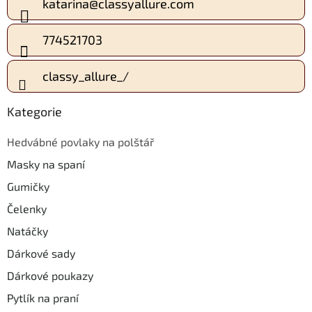
a
katarina
@
classyallure.com
t
í
774521703
classy_allure_/
Kategorie
Hedvábné povlaky na polštář
Masky na spaní
Gumičky
Čelenky
Natáčky
Dárkové sady
Dárkové poukazy
Pytlík na praní