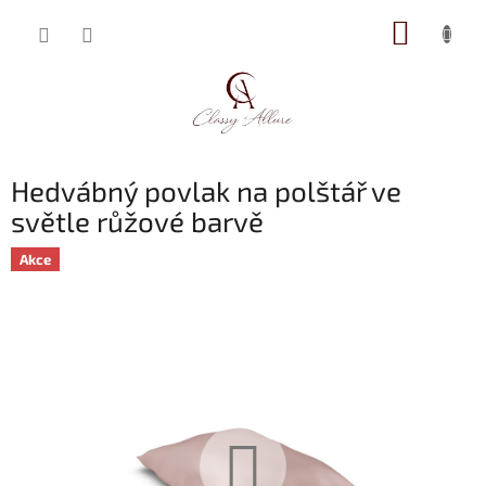
Přejít
NÁKUP
na
obsah
KOŠÍK
Hedvábný povlak na polštář ve
světle růžové barvě
Akce