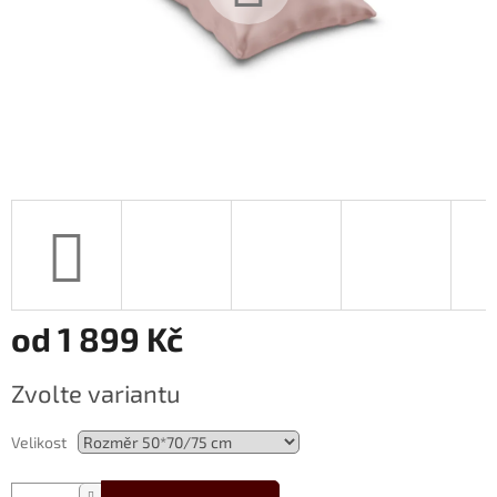
od
1 899 Kč
Měrná
Zvolte variantu
cena:
Velikost