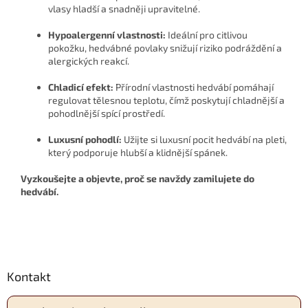
vlasy hladší a snadněji upravitelné.
Hypoalergenní vlastnosti:
Ideální pro citlivou
pokožku, hedvábné povlaky snižují riziko podráždění a
alergických reakcí.
Chladicí efekt:
Přírodní vlastnosti hedvábí pomáhají
regulovat tělesnou teplotu, čímž poskytují chladnější a
pohodlnější spící prostředí.
Luxusní pohodlí:
Užijte si luxusní pocit hedvábí na pleti,
který podporuje hlubší a klidnější spánek.
Vyzkoušejte a objevte, proč se navždy zamilujete do
hedvábí.
Z
Kontakt
á
p