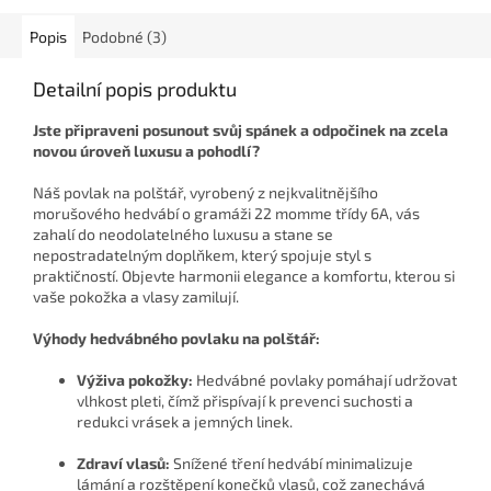
Popis
Podobné (3)
Detailní popis produktu
Jste připraveni posunout svůj spánek a odpočinek na zcela
novou úroveň luxusu a pohodlí?
Náš povlak na polštář, vyrobený z nejkvalitnějšího
morušového hedvábí o gramáži 22 momme třídy 6A, vás
zahalí do neodolatelného luxusu a stane se
nepostradatelným doplňkem, který spojuje styl s
praktičností. Objevte harmonii elegance a komfortu, kterou si
vaše pokožka a vlasy zamilují.
Výhody hedvábného povlaku na polštář:
Výživa pokožky:
Hedvábné povlaky pomáhají udržovat
vlhkost pleti, čímž přispívají k prevenci suchosti a
redukci vrásek a jemných linek.
Zdraví vlasů:
Snížené tření hedvábí minimalizuje
lámání a rozštěpení konečků vlasů, což zanechává