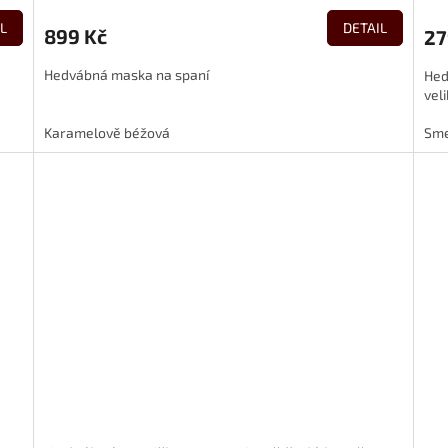
L
DETAIL
899 Kč
27
Hedvábná maska na spaní
Hed
vel
Karamelově béžová
Sme