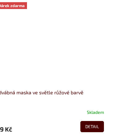
Dárek zdarma
vábná maska ve světle růžové barvě
Skladem
DETAIL
9 Kč