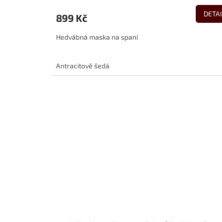
DETAI
899 Kč
Hedvábná maska na spaní
Antracitově šedá