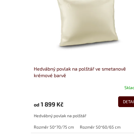
Hedvábný povlak na polštář ve smetanově
krémové barvě
Skla
DETAI
1 899 Kč
od
Hedvábný povlak na polštář
Rozměr 50*70/75 cm
Rozměr 50*60/65 cm