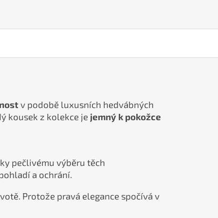
čnost
v podobě luxusních hedvábných
dý kousek z kolekce je
jemný k pokožce
íky pečlivému výběru těch
pohladí a ochrání.
ivotě. Protože pravá elegance spočívá v