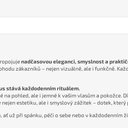
propojuje
nadčasovou eleganci, smyslnost a prakti
ohodu zákazníků – nejen vizuálně, ale i funkčně. Kaž
xus stává každodenním rituálem.
 na pohled, ale i jemné k vašim vlasům a pokožce. D
nejen estetiku, ale i smyslový zážitek – dotek, který 
u, ať už při spánku, péči o sebe nebo v každodenním ž