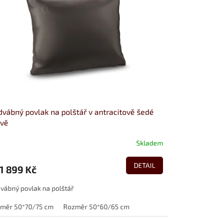
vábný povlak na polštář v antracitově šedé
rvě
Skladem
DETAIL
1 899 Kč
vábný povlak na polštář
měr 50*70/75 cm
Rozměr 50*60/65 cm