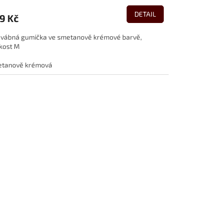
DETAIL
9 Kč
vábná gumička ve smetanově krémové barvě,
ikost M
tanově krémová