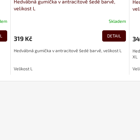
Hedvábná gumička v antracitově šedé barvě,
Hed
velikost L
vel
dem
Skladem
L
DETAIL
319 Kč
34
Hedvábná gumička v antracitově šedé barvě, velikost L
Hed
XL
Velikost L
Vel