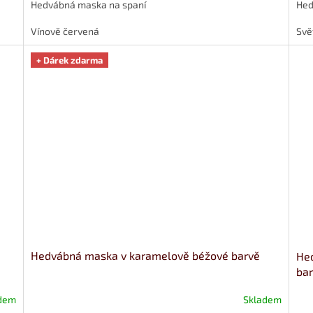
Hedvábná maska na spaní
Hed
Vínově červená
Svě
+ Dárek zdarma
Hedvábná maska v karamelově béžové barvě
He
bar
dem
Skladem