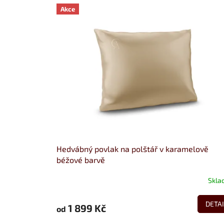
Akce
Hedvábný povlak na polštář v karamelově
béžové barvě
Skla
DETAI
1 899 Kč
od