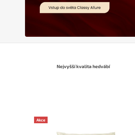
r
e
Nejvyšší kvalita hedvábí
Akce