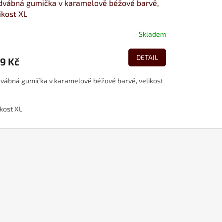
vábná gumička v karamelově béžové barvě,
ikost XL
Skladem
DETAIL
9 Kč
vábná gumička v karamelově béžové barvě, velikost
ikost XL