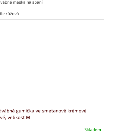
vábná maska na spaní
tle růžová
dvábná gumička ve smetanově krémové
vě, velikost M
Skladem