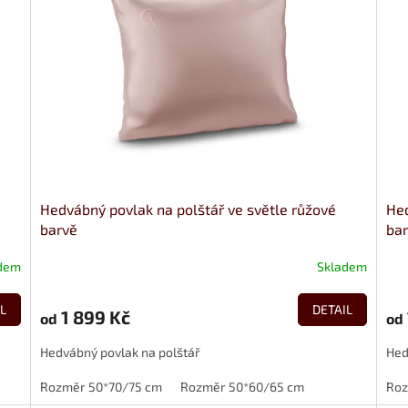
Hedvábný povlak na polštář ve světle růžové
Hed
barvě
ba
dem
Skladem
L
DETAIL
1 899 Kč
od
od
Hedvábný povlak na polštář
Hed
Rozměr 50*70/75 cm
Rozměr 50*60/65 cm
Roz