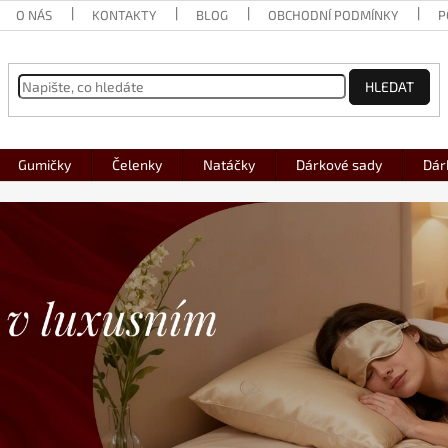
O NÁS
KONTAKTY
BLOG
OBCHODNÍ PODMÍNKY
P
HLEDAT
Gumičky
Čelenky
Natáčky
Dárkové sady
Dár