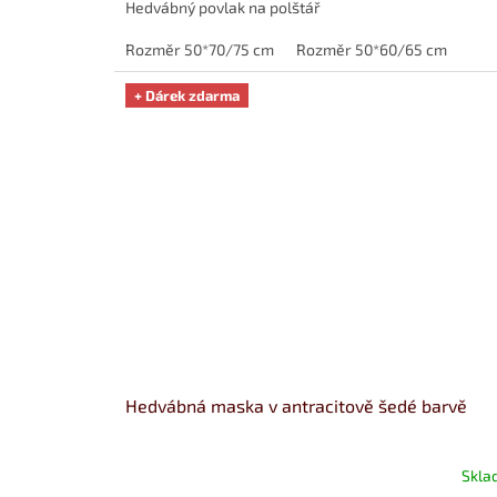
Hedvábný povlak na polštář
Rozměr 50*70/75 cm
Rozměr 50*60/65 cm
+ Dárek zdarma
Hedvábná maska v antracitově šedé barvě
Skla