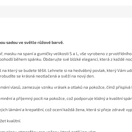
ou sadou ve světle růžové barvě.
ř, masku na spaní a gumičky velikosti S a L, vše vyrobeno z prvotřídního
 pohodlí během spánku. Obdarujte své blízké elegancí, která z každé noci
ál na který se budete těšit. Lehnete si na hedvábný povlak, který Vám 
obudíte se krásná neotlačená a svěží na nový den.
ámání vlasů, zamezuje vzniku vrásek a otlaků na pokožce, čímž přispívá
nění a příjemný pocit na pokožce, což podporuje klidný a kvalitní spán
jich lámání a krepatění, což ocení každá žena, která si přeje zdravě vyp
t kvalitní.
 smyslnou atmosféru pro večery, které patří jen vám.