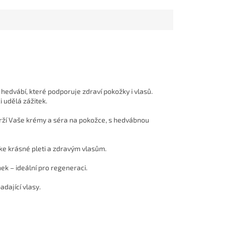
 hedvábí, které podporuje zdraví pokožky i vlasů.
 udělá zážitek.
udrží Vaše krémy a séra na pokožce, s hedvábnou
 ke krásné pleti a zdravým vlasům.
ek – ideální pro regeneraci.
adající vlasy.