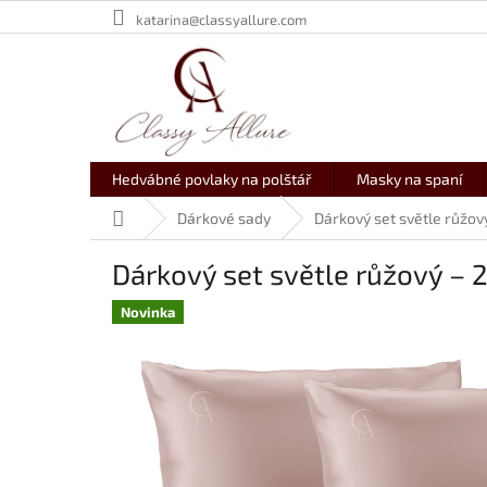
Přejít
katarina@classyallure.com
na
obsah
Hedvábné povlaky na polštář
Masky na spaní
Domů
Dárkové sady
Dárkový set světle růžový
Dárkový set světle růžový – 
Novinka