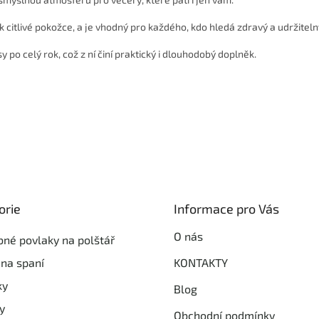
k citlivé pokožce, a je vhodný pro každého, kdo hledá zdravý a udržiteln
 po celý rok, což z ní činí praktický i dlouhodobý doplněk.
it
orie
Informace pro Vás
ie
O nás
né povlaky na polštář
na spaní
KONTAKTY
ky
Blog
y
Obchodní podmínky