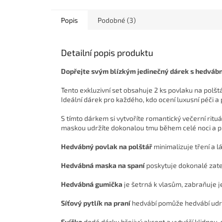
Popis
Podobné (3)
Detailní popis produktu
Dopřejte svým blízkým jedinečný dárek s hedvábn
Tento exkluzivní set obsahuje 2 ks povlaku na polštá
Ideální dárek pro každého, kdo ocení luxusní péči a
S tímto dárkem si vytvoříte romantický večerní ritu
maskou udržíte dokonalou tmu během celé noci a pr
Hedvábný povlak na polštář
minimalizuje tření a l
Hedvábná maska na spaní
poskytuje dokonalé zatem
Hedvábná gumička
je šetrná k vlasům, zabraňuje je
Síťový pytlík na praní
hedvábí pomůže hedvábí udrže
Svíčka
dodá dárku hřejivý akcent a vytváří klidnou,