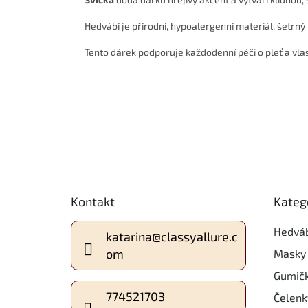
Hedvábí je přírodní, hypoalergenní materiál, šetrný 
Tento dárek podporuje každodenní péči o pleť a vlasy
Z
Přeskoč
á
Kontakt
Kateg
kategor
p
a
Hedváb
katarina
@
classyallure.c
t
om
Masky 
í
Gumič
774521703
Čelenk