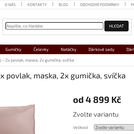
O NÁS
KONTAKTY
BLOG
OBCHODNÍ PODMÍNKY
P
HLEDAT
Gumičky
Čelenky
Natáčky
Dárkové sady
Dár
 – 2x povlak, maska, 2x gumička, svíčka
2x povlak, maska, 2x gumička, svíčka
od
4 899 Kč
Měrná
Zvolte variantu
cena:
Velikost