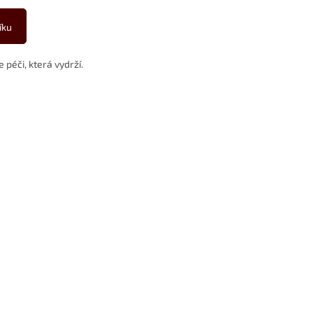
íku
 péči, která vydrží.