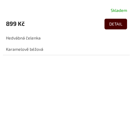
Skladem
899 Kč
DETAIL
Hedvábná čelenka
Karamelově béžová