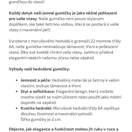
gumičkou do vlasů!
Každý dotyk naší jemné gumičky je jako něžné pohlazení
pro vaše vlasy.
Naše gumička není pouze stylovým
doplňkem, ale také šetrnou volbou, která se postará o vaše
vlasy s maximální péčí.
Vyrobena z morušového hedvábí o gramáži 22 momme třídy
6A, naše gumička minimalizuje lámavost, tření a poškození
vlasů. Díky své kvalitě chrání vaše vlasy, zatímco přidává
elegantní nádech vašemu účesu nebo zápěstí.
Výhody naší hedvábné gumičky:
Jemnost a péče:
Hedvábný materiál je šetrný k vašim
vlasům, snižuje lámavost a tření.
Styl a sofistikace:
Elegantní design, který můžete
snadno sladit se svým účesem nebo použít jako módní
doplněk na zápěstí.
Kvalita hedvábí:
Morušové hedvábí třídy 6A zajišťuje
dlouhou životnost a maximální pohodlí.
Šířka gumičky je 2 cm.
Objevte, jak elegance a funkčnost mohou jít ruku v ruce a