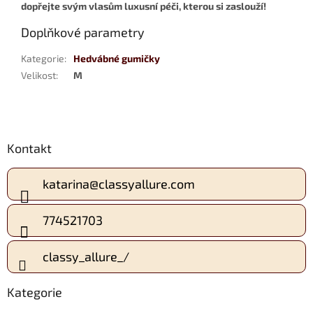
dopřejte svým vlasům luxusní péči, kterou si zaslouží!
Doplňkové parametry
Kategorie
:
Hedvábné gumičky
Velikost
:
M
Z
Kontakt
á
p
a
katarina
@
classyallure.com
t
í
774521703
classy_allure_/
Kategorie