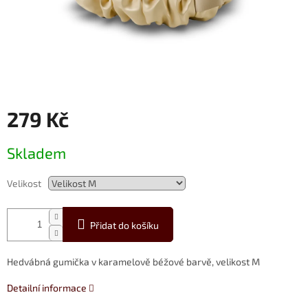
279 Kč
Měrná
Skladem
cena:
Velikost
Přidat do košíku
Hedvábná gumička v karamelově béžové barvě, velikost M
Detailní informace