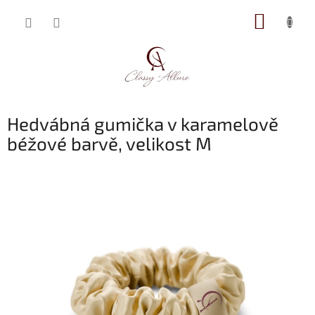
Přejít
NÁKUP
na
obsah
KOŠÍK
Hedvábná gumička v karamelově
béžové barvě, velikost M