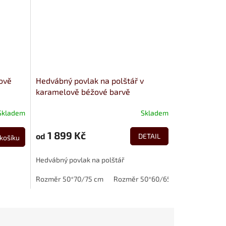
ově
Hedvábný povlak na polštář v
karamelově béžové barvě
Skladem
Skladem
1 899 Kč
od
DETAIL
košíku
Hedvábný povlak na polštář
Rozměr 50*70/75 cm
Rozměr 50*60/65 cm