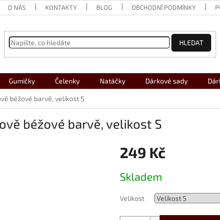
O NÁS
KONTAKTY
BLOG
OBCHODNÍ PODMÍNKY
P
HLEDAT
Gumičky
Čelenky
Natáčky
Dárkové sady
Dár
ě béžové barvě, velikost S
vě béžové barvě, velikost S
249 Kč
Měrná
Skladem
cena:
Velikost