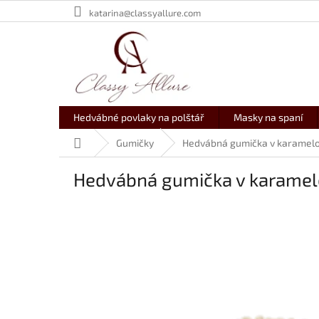
Přejít
katarina@classyallure.com
na
obsah
Hedvábné povlaky na polštář
Masky na spaní
Domů
Gumičky
Hedvábná gumička v karamelov
Hedvábná gumička v karamelo