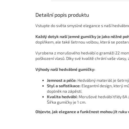
Detailní popis produktu
Vstupte do světa smyslné elegance s naší hedvábn
Každý dotyk naší jemné gumičky je jako něžné poh
doplňkem, ale také šetrnou volbou, která se postará
Vyrobena z morušového hedvábí o gramáži 22 momme
poškození vlasů. Díky své kvalitě chrání vaše vlas
Výhody naší hedvábné gumičky:
Jemnost a péče:
Hedvábný materiál je šetrný 
Styl a sofistikace:
Elegantní design, který m
doplněk na zápěstí.
Kvalita hedvábí:
Morušové hedvábí třídy 6A z
Šířka gumičky je 1 cm.
Objevte, jak elegance a funkčnost mohou jít ruku v