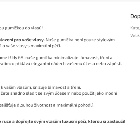
Dop
ou gumičkou do vlasů!
Kate
Veli
lazení pro vaše vlasy.
Naše gumička není pouze stylovým
 o vaše vlasy s maximální péčí.
 třídy 6A, naše gumička minimalizuje lámavost, tření a
y, zatímco přidává elegantní nádech vašemu účesu nebo zápěstí.
k vašim vlasům, snižuje lámavost a tření.
ůžete snadno sladit se svým účesem nebo použít jako módní
ajišťuje dlouhou životnost a maximální pohodlí.
 ruce a dopřejte svým vlasům luxusní péči, kterou si zaslouží!