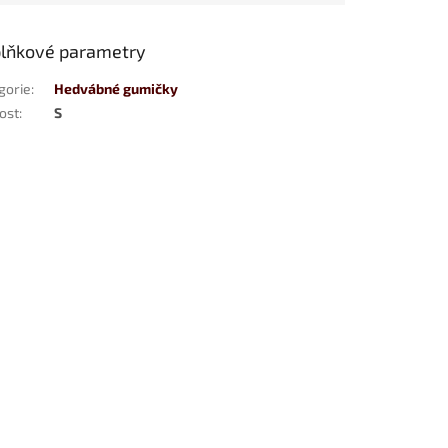
lňkové parametry
gorie
:
Hedvábné gumičky
kost
:
S