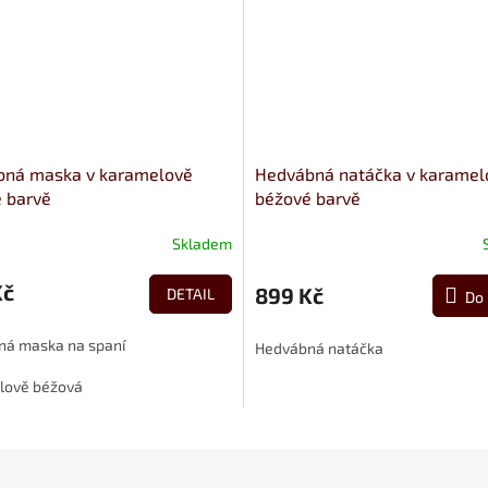
ná maska v karamelově
Hedvábná natáčka v karamel
 barvě
béžové barvě
Skladem
Kč
899 Kč
DETAIL
Do 
á maska na spaní
Hedvábná natáčka
lově béžová