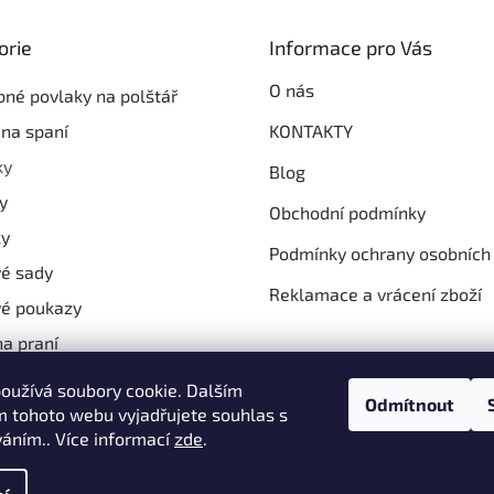
it
orie
Informace pro Vás
ie
O nás
né povlaky na polštář
na spaní
KONTAKTY
ky
Blog
y
Obchodní podmínky
ky
Podmínky ochrany osobních
é sady
Reklamace a vrácení zboží
é poukazy
na praní
y produkty
oužívá soubory cookie. Dalším
Odmítnout
 tohoto webu vyjadřujete souhlas s
váním.. Více informací
zde
.