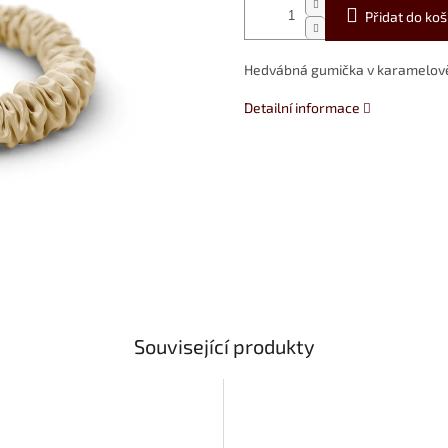
Přidat do koš
Hedvábná gumička v karamelově 
Detailní informace
Související produkty