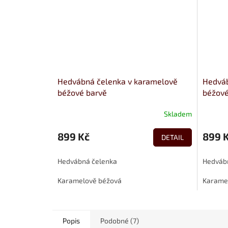
Hedvábná čelenka v karamelově
Hedváb
béžové barvě
béžové
Skladem
899 Kč
899 
DETAIL
Hedvábná čelenka
Hedvábn
Karamelově béžová
Karame
Popis
Podobné (7)