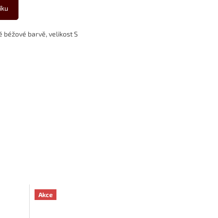
íku
béžové barvě, velikost S
Akce