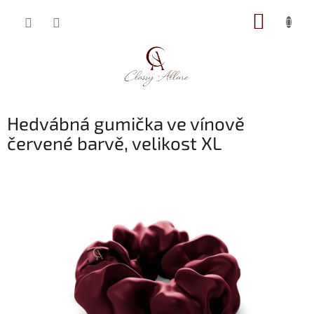
Přejít
NÁKUP
na
obsah
KOŠÍK
Hedvábná gumička ve vínově
červené barvě, velikost XL