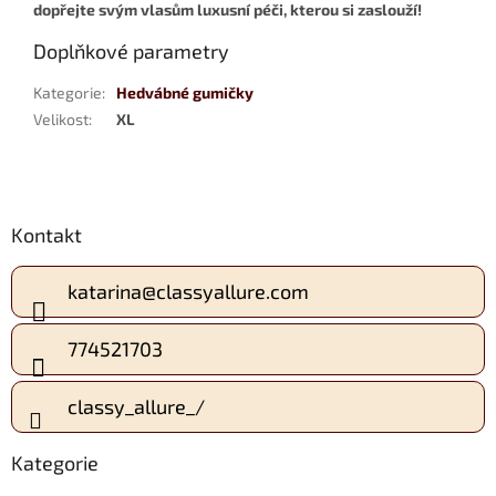
dopřejte svým vlasům luxusní péči, kterou si zaslouží!
Doplňkové parametry
Kategorie
:
Hedvábné gumičky
Velikost
:
XL
Z
Kontakt
á
p
a
katarina
@
classyallure.com
t
í
774521703
classy_allure_/
Kategorie