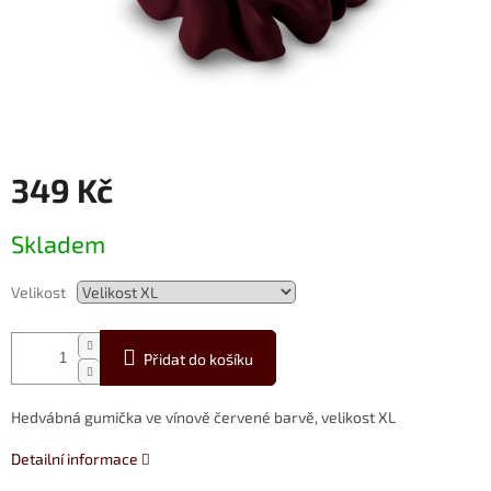
349 Kč
Měrná
Skladem
cena:
Velikost
Přidat do košíku
Hedvábná gumička ve vínově červené barvě, velikost XL
Detailní informace