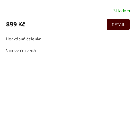
Skladem
899 Kč
DETAIL
Hedvábná čelenka
Vínově červená