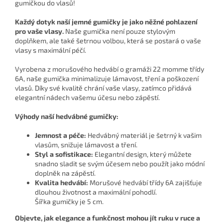
gumičkou do vlasů!
Každý dotyk naší jemné gumičky je jako něžné pohlazení
pro vaše vlasy.
Naše gumička není pouze stylovým
doplňkem, ale také šetrnou volbou, která se postará o vaše
vlasy s maximální péčí.
Vyrobena z morušového hedvábí o gramáži 22 momme třídy
6A, naše gumička minimalizuje lámavost, tření a poškození
vlasů. Díky své kvalitě chrání vaše vlasy, zatímco přidává
elegantní nádech vašemu účesu nebo zápěstí.
Výhody naší hedvábné gumičky:
Jemnost a péče:
Hedvábný materiál je šetrný k vašim
vlasům, snižuje lámavost a tření.
Styl a sofistikace:
Elegantní design, který můžete
snadno sladit se svým účesem nebo použít jako módní
doplněk na zápěstí.
Kvalita hedvábí:
Morušové hedvábí třídy 6A zajišťuje
dlouhou životnost a maximální pohodlí.
Šířka gumičky je 5 cm.
Objevte, jak elegance a funkčnost mohou jít ruku v ruce a