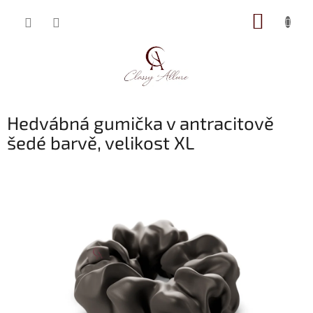
Přejít
NÁKUP
na
obsah
KOŠÍK
Hedvábná gumička v antracitově
šedé barvě, velikost XL