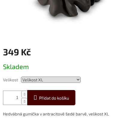
349 Kč
Měrná
Skladem
cena:
Velikost
Přidat do košíku
Hedvábná gumička v antracitově šedé barvě, velikost XL