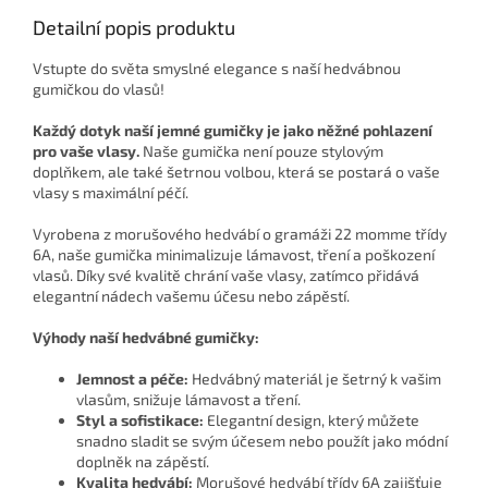
Detailní popis produktu
Vstupte do světa smyslné elegance s naší hedvábnou
gumičkou do vlasů!
Každý dotyk naší jemné gumičky je jako něžné pohlazení
pro vaše vlasy.
Naše gumička není pouze stylovým
doplňkem, ale také šetrnou volbou, která se postará o vaše
vlasy s maximální péčí.
Vyrobena z morušového hedvábí o gramáži 22 momme třídy
6A, naše gumička minimalizuje lámavost, tření a poškození
vlasů. Díky své kvalitě chrání vaše vlasy, zatímco přidává
elegantní nádech vašemu účesu nebo zápěstí.
Výhody naší hedvábné gumičky:
Jemnost a péče:
Hedvábný materiál je šetrný k vašim
vlasům, snižuje lámavost a tření.
Styl a sofistikace:
Elegantní design, který můžete
snadno sladit se svým účesem nebo použít jako módní
doplněk na zápěstí.
Kvalita hedvábí:
Morušové hedvábí třídy 6A zajišťuje