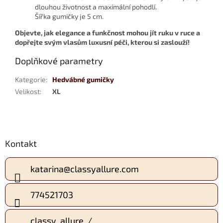
dlouhou životnost a maximální pohodlí.
Šířka gumičky je 5 cm.
Objevte, jak elegance a funkčnost mohou jít ruku v ruce a
dopřejte svým vlasům luxusní péči, kterou si zaslouží!
Doplňkové parametry
Kategorie
:
Hedvábné gumičky
Velikost
:
XL
Z
Kontakt
á
p
a
katarina
@
classyallure.com
t
í
774521703
classy_allure_/