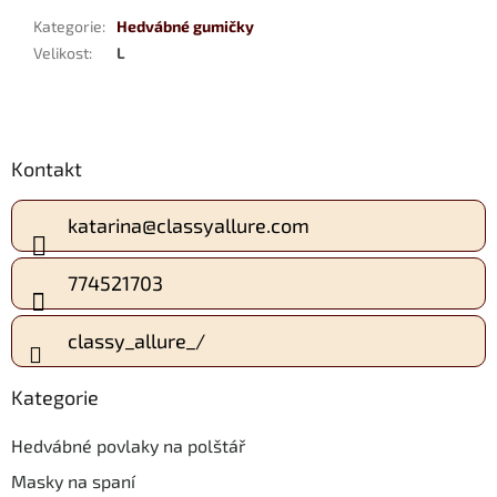
Kategorie
:
Hedvábné gumičky
Velikost
:
L
Z
Kontakt
á
p
a
katarina
@
classyallure.com
t
í
774521703
classy_allure_/
Kategorie
Hedvábné povlaky na polštář
Masky na spaní