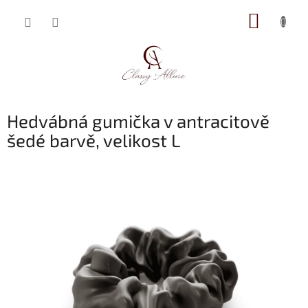
Přejít
NÁKUP
na
obsah
KOŠÍK
Hedvábná gumička v antracitově
šedé barvě, velikost L