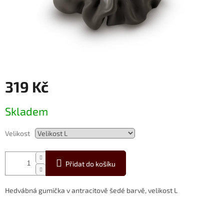
319 Kč
Měrná
Skladem
cena:
Velikost
Přidat do košíku
Hedvábná gumička v antracitově šedé barvě, velikost L