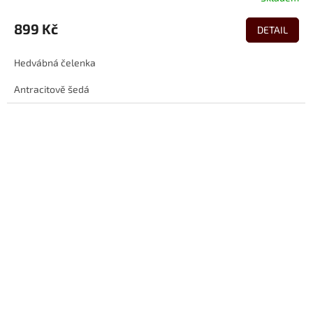
899 Kč
DETAIL
Hedvábná čelenka
Antracitově šedá