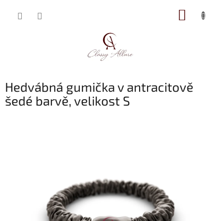
Přejít
NÁKUP
na
obsah
KOŠÍK
Hedvábná gumička v antracitově
šedé barvě, velikost S