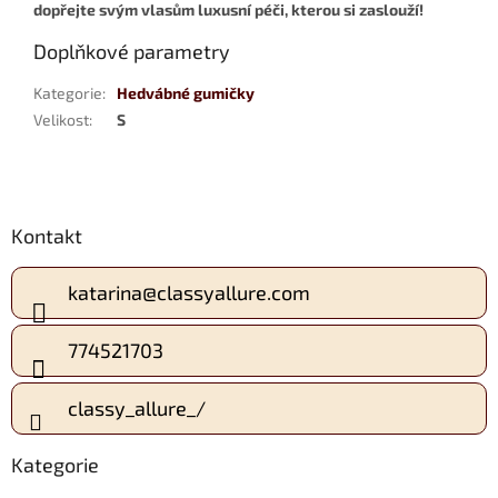
dopřejte svým vlasům luxusní péči, kterou si zaslouží!
Doplňkové parametry
Kategorie
:
Hedvábné gumičky
Velikost
:
S
Z
Kontakt
á
p
a
katarina
@
classyallure.com
t
í
774521703
classy_allure_/
Kategorie