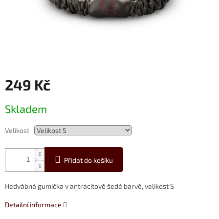
249 Kč
Měrná
Skladem
cena:
Velikost
Přidat do košíku
Hedvábná gumička v antracitově šedé barvě, velikost S
Detailní informace