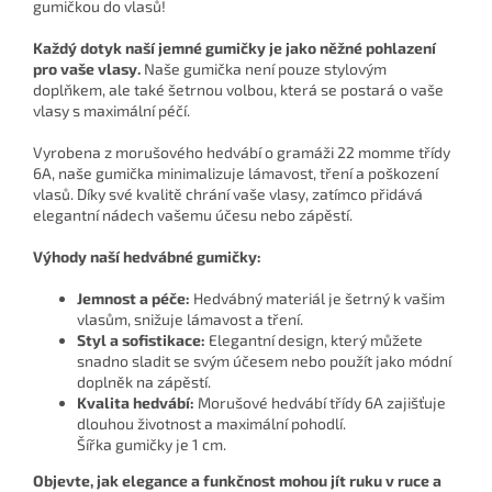
gumičkou do vlasů!
Každý dotyk naší jemné gumičky je jako něžné pohlazení
pro vaše vlasy.
Naše gumička není pouze stylovým
doplňkem, ale také šetrnou volbou, která se postará o vaše
vlasy s maximální péčí.
Vyrobena z morušového hedvábí o gramáži 22 momme třídy
6A, naše gumička minimalizuje lámavost, tření a poškození
vlasů. Díky své kvalitě chrání vaše vlasy, zatímco přidává
elegantní nádech vašemu účesu nebo zápěstí.
Výhody naší hedvábné gumičky:
Jemnost a péče:
Hedvábný materiál je šetrný k vašim
vlasům, snižuje lámavost a tření.
Styl a sofistikace:
Elegantní design, který můžete
snadno sladit se svým účesem nebo použít jako módní
doplněk na zápěstí.
Kvalita hedvábí:
Morušové hedvábí třídy 6A zajišťuje
dlouhou životnost a maximální pohodlí.
Šířka gumičky je 1 cm.
Objevte, jak elegance a funkčnost mohou jít ruku v ruce a