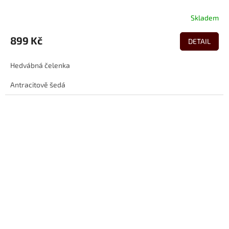
Skladem
899 Kč
DETAIL
Hedvábná čelenka
Antracitově šedá